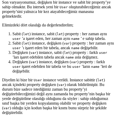
Son varyasyonumuz, değişken bir instance ve sabit bir property’ye
sahip olmaktır. Bu istersek yeni bir
oluşturabileceğimiz ancak
User
property’sini yalnızca bir kez atayabileceğimiz manasına
gelmektedir.
Elimizdeki dört olasılığı da değerlendirelim;
Sabit (
) instance, sabit (
) property : her zaman aynı
let
let
’a işaret eden, her zaman aynı
’ e sahip tabela.
user
name
Sabit (
) instance, değişken (
) property : her zaman aynı
let
var
’ı işaret eden bir tabela, ancak
değişebilir.
user
name
Değişken (
) instance, sabit (
) property : farklı
var
let
user
’ları işaret edebilen tabela ancak
asla değişmez.
name
Değişken (
) instance, değişken (
) property : farklı
var
var
işaret edebilen bir tabela ve bu
’ların
’leri de
user
user
name
değişebilir.
Diyelim ki bize bir
instance verildi. Instance sabittir (
)
User
let
ancak içindeki property değişken (
) olarak bildirilmiştir. Bu
var
durum bize sadece istediğimiz zaman bu property’yi
değiştirebileceğimizi değil aynı zamanda bu property’nin başka bir
yerde değiştirilme olasılığı olduğunu da söyler : sahip olduğumuz
sınıf başka bir yerden kopyalanmış olabilir ve property değişken
(
) olduğu için kodun başka bir kısmı bunu sürpriz bir şekilde
var
değiştirebilir.