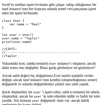
Swift’in sınıfları işaret levhaları gibi çalışır: sahip olduğumuz bir
sınıf instance’ının her kopyası aslında temel veri parçasına işaret
eden bir işaret levhasıdır.
class
User
{
var
name
=
"Paul"
}
let
user
=
User
()
user
.
name
=
"Taylor"
print
(
user
.
name
)
//ÇIKTI:
//----------------------------------------
//Taylor
Yukarıdaki kod, sabit(
constant
)
instance’ı oluşturur, ancak
User
daha sonra onu değiştirir. Biraz garip görünüyor mi görünüyor?
Ancak sabit değeri hiç değiştirmez.Evet sınıfın içindeki veriler
değişti, ancak sınıf instance’ının kendisi (oluşturduğumuz nesne)
değişmedi ve aslında değiştirilemez çünkü onu sabit yaptık.
Şöyle düşünelim; bir
’ı işaret eden, sabit (
constant
) bir tabela
user
oluşturduk, ancak bu
’ın isim etiketini sildik ve farklı bir isim
user
yazdık. Söz konusu
değişmedi -hala var- ancak dahili
user
verilerinin bir kısmı değişti.