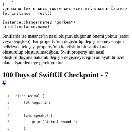
}
}
//BURADA let OLARAK TANIMLAMA YAPILDIĞINDAN DEĞİŞEMEZ.
let
instance
=
Test
()
instance
.
change
(
name2
:
"görkem"
)
print
(
instance
.
name
)
Sınıflarda ise instance’ın nasıl oluşturulduğunun önemi yoktur (sabit
veya değişken). Bir property’nin değiştirilip değiştirilemeyeceğini
belirleyen tek şey, property’nin kendisinin bir sabit olarak
oluşturulup oluşturulmadığıdır. Swift property’nin nasıl
oluşturulduğuna bakarak değişip değişmeyeceğini anlayabilir özel
olarak işaretlemeye gerek yoktur.
100 Days of SwiftUI Checkpoint - 7
#
class Animal {
    let legs: Int
    func speak() {
        print("Animal sound.")
    }