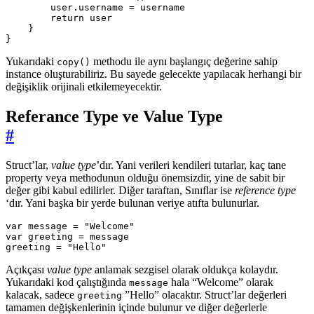
user
.
username
=
username
return
user
}
}
Yukarıdaki
methodu ile aynı başlangıç değerine sahip
copy()
instance oluşturabiliriz. Bu sayede gelecekte yapılacak herhangi bir
değişiklik orijinali etkilemeyecektir.
Referance Type ve Value Type
#
Struct’lar,
value type
’dır. Yani verileri kendileri tutarlar, kaç tane
property veya methodunun olduğu önemsizdir, yine de sabit bir
değer gibi kabul edilirler. Diğer taraftan, Sınıflar ise
reference type
‘dır. Yani başka bir yerde bulunan veriye atıfta bulunurlar.
var
message
=
"Welcome"
var
greeting
=
message
greeting
=
"Hello"
Açıkçası
value type
anlamak sezgisel olarak oldukça kolaydır.
Yukarıdaki kod çalıştığında
hala “Welcome” olarak
message
kalacak, sadece
”Hello” olacaktır. Struct’lar değerleri
greeting
tamamen değişkenlerinin içinde bulunur ve diğer değerlerle