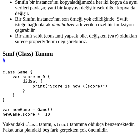
Sınıfın bir instance’ını kopyaladığımızda her iki kopya da aynı
verileri paylaşır, yani bir kopyayı değiştirirsek diğer kopya da
değişir.
Bir Sınıfın instance’nın son örneği yok edildiğinde, Swift
isteğe bağlı olarak
deinitializer
adı verilen özel bir fonksiyon
çağırabilir.
Bir sınıfı sabit (constant) yapsak bile, değişken (
) oldukları
var
sürece property’lerini değiştirebiliriz.
Sınıf (Class) Tanımı
#
class
Game
{
var
score
=
0
{
didSet
{
print
(
"Score is now 
\(
score
)
"
)
}
}
}
var
newGame
=
Game
()
newGame
.
score
+=
10
Yukarıdaki
tanımı,
tanımına oldukça benzemektedir.
class
struct
Fakat arka plandaki beş fark gerçekten çok önemlidir.