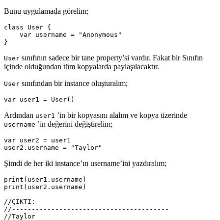
Bunu uygulamada görelim;
class
User
{
var
username
=
"Anonymous"
}
sınıfının sadece bir tane property’si vardır. Fakat bir Sınıfın
User
içinde olduğundan tüm kopyalarda paylaşılacaktır.
sınıfından bir instance oluşturalım;
User
var
user1
=
User
()
Ardından
’in bir kopyasını alalım ve kopya üzerinde
user1
’in değerini değiştirelim;
username
var
user2
=
user1
user2
.
username
=
"Taylor"
Şimdi de her iki instance’ın username’ini yazdıralım;
print
(
user1
.
username
)
print
(
user2
.
username
)
//ÇIKTI:
//----------------------------------------
//Taylor