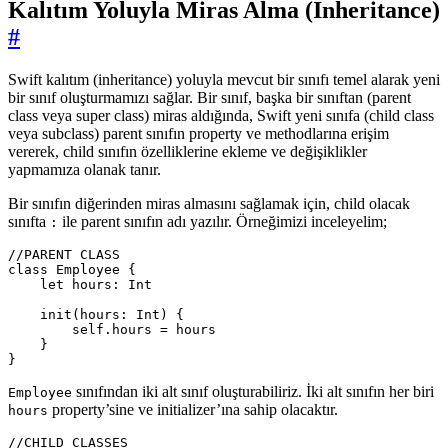
Kalıtım Yoluyla Miras Alma (Inheritance)
#
Swift kalıtım (inheritance) yoluyla mevcut bir sınıfı temel alarak yeni
bir sınıf oluşturmamızı sağlar. Bir sınıf, başka bir sınıftan (parent
class veya super class) miras aldığında, Swift yeni sınıfa (child class
veya subclass) parent sınıfın property ve methodlarına erişim
vererek, child sınıfın özelliklerine ekleme ve değişiklikler
yapmamıza olanak tanır.
Bir sınıfın diğerinden miras almasını sağlamak için, child olacak
sınıfta
ile parent sınıfın adı yazılır. Örneğimizi inceleyelim;
:
//PARENT CLASS
class
Employee
{
let
hours
:
Int
init
(
hours
:
Int
)
{
self
.
hours
=
hours
}
}
sınıfından iki alt sınıf oluşturabiliriz. İki alt sınıfın her biri
Employee
property’sine ve initializer’ına sahip olacaktır.
hours
//CHILD CLASSES