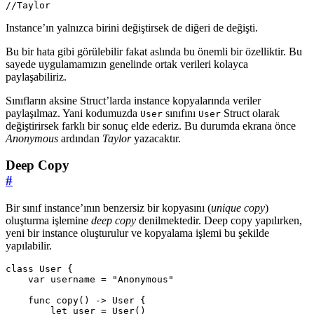
//Taylor
Instance’ın yalnızca birini değiştirsek de diğeri de değişti.
Bu bir hata gibi görülebilir fakat aslında bu önemli bir özelliktir. Bu
sayede uygulamamızın genelinde ortak verileri kolayca
paylaşabiliriz.
Sınıfların aksine Struct’larda instance kopyalarında veriler
paylaşılmaz. Yani kodumuzda
sınıfını
Struct olarak
User
User
değiştirirsek farklı bir sonuç elde ederiz. Bu durumda ekrana önce
Anonymous
ardından
Taylor
yazacaktır.
Deep Copy
#
Bir sınıf instance’ının benzersiz bir kopyasını (
unique copy
)
oluşturma işlemine
deep copy
denilmektedir. Deep copy yapılırken,
yeni bir instance oluşturulur ve kopyalama işlemi bu şekilde
yapılabilir.
class
User
{
var
username
=
"Anonymous"
func
copy
()
->
User
{
let
user
=
User
()