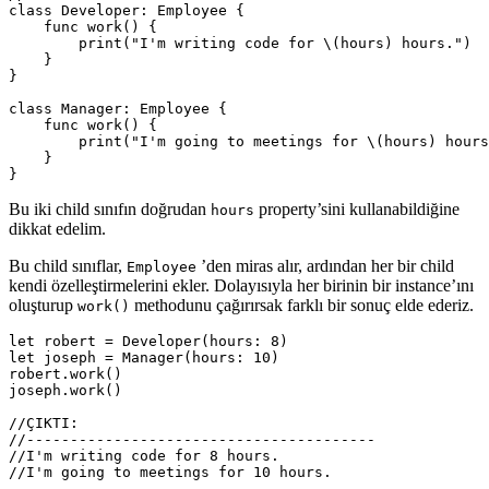
class
Developer
:
Employee
{
func
work
()
{
print
(
"I'm writing code for 
\(
hours
)
 hours."
)
}
}
class
Manager
:
Employee
{
func
work
()
{
print
(
"I'm going to meetings for 
\(
hours
)
 hours
}
}
Bu iki child sınıfın doğrudan
property’sini kullanabildiğine
hours
dikkat edelim.
Bu child sınıflar,
’den miras alır, ardından her bir child
Employee
kendi özelleştirmelerini ekler. Dolayısıyla her birinin bir instance’ını
oluşturup
methodunu çağırırsak farklı bir sonuç elde ederiz.
work()
let
robert
=
Developer
(
hours
:
8
)
let
joseph
=
Manager
(
hours
:
10
)
robert
.
work
()
joseph
.
work
()
//ÇIKTI:
//----------------------------------------
//I'm writing code for 8 hours.
//I'm going to meetings for 10 hours.