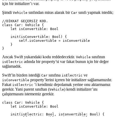
için bir initializer’ı var.
Şimdi
sınfından miras alarak bir
sınıfı yapmak istedik;
Vehicle
Car
//DİKKAT GEÇERSİZ KOD.
class
Car
:
Vehicle
{
let
isConvertible
:
Bool
init
(
isConvertible
:
Bool
)
{
self
.
isConvertible
=
isConvertible
}
}
Ancak Swift yukarıdaki kodu reddedecektir.
sınıfının
Vehicle
adında bir property’si var fakat bunun için bir değer
isElectric
sağlamadık.
Swift’in bizden istediği
sınıfına
ve
Car
isElectric
property’lerini içeren bir initializer sağlamamızdır.
isConvertible
Fakat
’i kendimiz depolamak yerine onu aktarmamız
isElectric
gerekir. Yani parent sınıftan (
) kendi initializer’ını
Vehicle
çalıştırmasını istememiz gerekir.
class
Car
:
Vehicle
{
let
isConvertible
:
Bool
init
(
isElectric
:
Bool
,
isConvertible
:
Bool
)
{