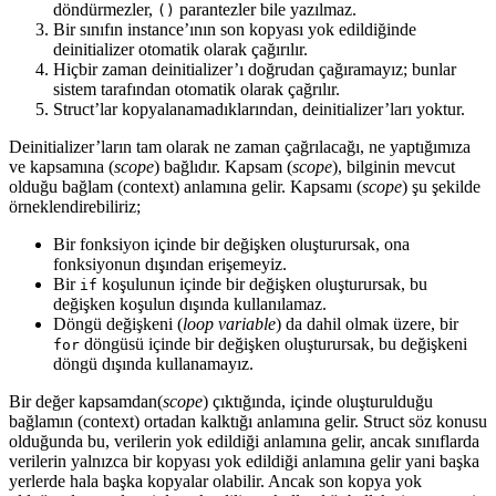
döndürmezler,
parantezler bile yazılmaz.
()
Bir sınıfın instance’ının son kopyası yok edildiğinde
deinitializer otomatik olarak çağırılır.
Hiçbir zaman deinitializer’ı doğrudan çağıramayız; bunlar
sistem tarafından otomatik olarak çağrılır.
Struct’lar kopyalanamadıklarından, deinitializer’ları yoktur.
Deinitializer’ların tam olarak ne zaman çağrılacağı, ne yaptığımıza
ve kapsamına (
scope
) bağlıdır. Kapsam (
scope
), bilginin mevcut
olduğu bağlam (context) anlamına gelir. Kapsamı (
scope
) şu şekilde
örneklendirebiliriz;
Bir fonksiyon içinde bir değişken oluşturursak, ona
fonksiyonun dışından erişemeyiz.
Bir
koşulunun içinde bir değişken oluşturursak, bu
if
değişken koşulun dışında kullanılamaz.
Döngü değişkeni (
loop variable
) da dahil olmak üzere, bir
döngüsü içinde bir değişken oluşturursak, bu değişkeni
for
döngü dışında kullanamayız.
Bir değer kapsamdan(
scope
) çıktığında, içinde oluşturulduğu
bağlamın (context) ortadan kalktığı anlamına gelir. Struct söz konusu
olduğunda bu, verilerin yok edildiği anlamına gelir, ancak sınıflarda
verilerin yalnızca bir kopyası yok edildiği anlamına gelir yani başka
yerlerde hala başka kopyalar olabilir. Ancak son kopya yok