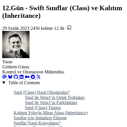
12.Gün - Swift Sınıflar (Class) ve Kalıtım
(Inheritance)
29 Aralık 2023
·
2456 kelime
·
12 dk
·
Yazar
Görkem Güray
Kontrol ve Otomasyon Mühendisi.
Table of Contents
Sınıf (Class) Nasıl Oluşturulur?
Sınıf ile Struct’ın Ortak Noktaları
Sınıf ile Struct’ın Farklılıkları
Sınıf (Class) Tanımı
Kalıtım Yoluyla Miras Alma (Inheritance)
Sınıflar için Initializer Ekleme
Sınıflar Nasıl Kopyalanır?