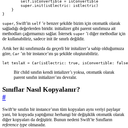
self
.
isConvertible
=
isConvertible
super
.
init
(
isElectric
:
isElectric
)
}
}
, Swift’in
’e benzer şekilde bizim için otomatik olarak
super
self
sağladığı değerlerden biridir. initializer gibi parent sınıfımıza ait
methodları çağırmamızı sağlar. İstersek
’i diğer methodlar için
super
de kullanabiliriz, sadece init ile sınırlı değildir.
Artık her iki sınıfımızda da geçerli bir initalizer’a sahip olduğumuza
göre,
’ın bir instance’ını şu şekilde oluşturabiliriz.
Car
let
teslaX
=
Car
(
isElectric
:
true
,
isConvertible
:
false
Bir child sınıfın kendi intializer’ı yoksa, otomatik olarak
parent sınıfın initializer’ını devralır.
Sınıflar Nasıl Kopyalanır?
#
Swift’te sınıfın bir instance’ının tüm kopyaları aynı veriyi paylaşır
yani, bir kopyada yaptığımız herhangi bir değişiklik otomatik olarak
diğer kopyaları da değiştirir. Bunun nedeni Swift’te Sınıfların
reference type
olmasıdır.