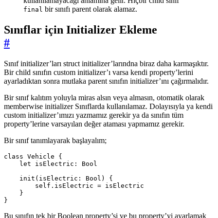
kullanılamayacağı anlamına gelir. Hiçbir child sınıf
bir sınıfı parent olarak alamaz.
final
Sınıflar için Initializer Ekleme
#
Sınıf initializer’ları struct initializer’larındna biraz daha karmaşıktır.
Bir child sınıfın custom initializer’ı varsa kendi property’lerini
ayarladıktan sonra mutlaka parent sınıfın initializer’ını çağırmalıdır.
Bir sınıf kalıtım yoluyla miras alsın veya almasın, otomatik olarak
memberwise initializer Sınıflarda kullanılamaz. Dolayısıyla ya kendi
custom initializer’ımızı yazmamız gerekir ya da sınıfın tüm
property’lerine varsayılan değer ataması yapmamız gerekir.
Bir sınıf tanımlayarak başlayalım;
class
Vehicle
{
let
isElectric
:
Bool
init
(
isElectric
:
Bool
)
{
self
.
isElectric
=
isElectric
}
}
Bu sınıfın tek bir Boolean property’si ve bu property’yi ayarlamak