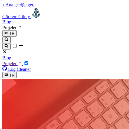
↓
Ana içeriğe geç
Görkem Güray
Blog
Projeler
TR
Blog
Projeler
Log Cleaner
TR