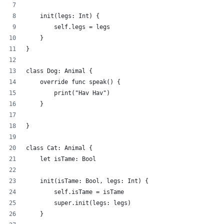
    init(legs: Int) {
        self.legs = legs
    }
}
class Dog: Animal {
    override func speak() {
        print("Hav Hav")
    }
}
class Cat: Animal {
    let isTame: Bool
    init(isTame: Bool, legs: Int) {
        self.isTame = isTame
        super.init(legs: legs)
    }