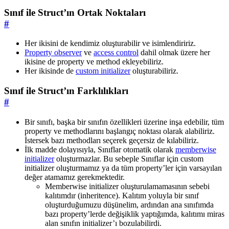
Sınıf ile Struct’ın Ortak Noktaları
#
Her ikisini de kendimiz oluşturabilir ve isimlendiririz.
Property observer
ve
access control
dahil olmak üzere her
ikisine de property ve method ekleyebiliriz.
Her ikisinde de
custom initializer
oluşturabiliriz.
Sınıf ile Struct’ın Farklılıkları
#
Bir sınıfı, başka bir sınıfın özellikleri üzerine inşa edebilir, tüm
property ve methodlarını başlangıç noktası olarak alabiliriz.
İstersek bazı methodları seçerek geçersiz de kılabiliriz.
İlk madde dolayısıyla, Sınıflar otomatik olarak
memberwise
initializer
oluşturmazlar. Bu sebeple Sınıflar için custom
initializer oluşturmamız ya da tüm property’ler için varsayılan
değer atamamız gerekmektedir.
Memberwise initializer oluşturulamamasının sebebi
kalıtımdır (inheritence). Kalıtım yoluyla bir sınıf
oluşturduğumuzu düşünelim, ardından ana sınıfımda
bazı property’lerde değişiklik yaptığımda, kalıtımı miras
alan sınıfın initializer’ı bozulabilirdi.