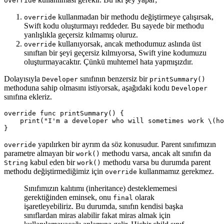
override
kullanmadan bir methodu değiştirmeye çalışırsak,
override
Swift kodu oluşturmayı reddeder. Bu sayede bir methodu
yanlışlıkla geçersiz kılmamış oluruz.
kullanıyorsak, ancak methodumuz aslında üst
override
sınıftan bir şeyi geçersiz kılmıyorsa, Swift yine kodumuzu
oluşturmayacaktır. Çünkü muhtemel hata yapmışızdır.
Dolayısıyla
sınıfının benzersiz bir
Developer
printSummary()
methoduna sahip olmasını istiyorsak, aşağıdaki kodu
Developer
sınıfına ekleriz.
override
func
printSummary
()
{
print
(
"I'm a developer who will sometimes work 
\(
ho
}
yapılırken bir ayrım da söz konusudur. Parent sınıfımızın
override
parametre almayan bir
methodu varsa, ancak alt sınıfın da
work()
kabul eden bir
methodu varsa bu durumda parent
String
work()
methodu değiştirmediğimiz için
kullanmamız gerekmez.
override
Sınıfımızın kalıtımı (inheritance) desteklememesi
gerektiğinden eminsek, onu
olarak
final
işaretleyebiliriz. Bu durumda, sınıfın kendisi başka
sınıflardan miras alabilir fakat miras almak için