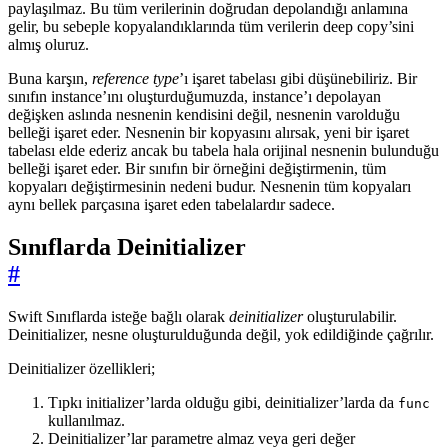
paylaşılmaz. Bu tüm verilerinin doğrudan depolandığı anlamına
gelir, bu sebeple kopyalandıklarında tüm verilerin deep copy’sini
almış oluruz.
Buna karşın,
reference type
’ı işaret tabelası gibi düşünebiliriz. Bir
sınıfın instance’ını oluşturduğumuzda, instance’ı depolayan
değişken aslında nesnenin kendisini değil, nesnenin varolduğu
belleği işaret eder. Nesnenin bir kopyasını alırsak, yeni bir işaret
tabelası elde ederiz ancak bu tabela hala orijinal nesnenin bulunduğu
belleği işaret eder. Bir sınıfın bir örneğini değiştirmenin, tüm
kopyaları değiştirmesinin nedeni budur. Nesnenin tüm kopyaları
aynı bellek parçasına işaret eden tabelalardır sadece.
Sınıflarda Deinitializer
#
Swift Sınıflarda isteğe bağlı olarak
deinitializer
oluşturulabilir.
Deinitializer, nesne oluşturulduğunda değil, yok edildiğinde çağrılır.
Deinitializer özellikleri;
Tıpkı initializer’larda olduğu gibi, deinitializer’larda da
func
kullanılmaz.
Deinitializer’lar parametre almaz veya geri değer