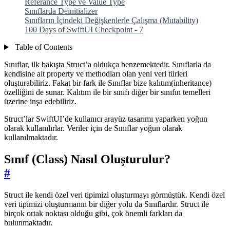
Referance Type ve Value Type
Sınıflarda Deinitializer
Sınıfların İçindeki Değişkenlerle Çalışma (Mutability)
100 Days of SwiftUI Checkpoint - 7
Table of Contents
Sınıflar, ilk bakışta Struct’a oldukça benzemektedir. Sınıflarla da
kendisine ait property ve methodları olan yeni veri türleri
oluşturabiliriz. Fakat bir fark ile Sınıflar bize kalıtım(inheritance)
özelliğini de sunar. Kalıtım ile bir sınıfı diğer bir sınıfın temelleri
üzerine inşa edebiliriz.
Struct’lar SwiftUI’de kullanıcı arayüz tasarımı yaparken yoğun
olarak kullanılırlar. Veriler için de Sınıflar yoğun olarak
kullanılmaktadır.
Sınıf (Class) Nasıl Oluşturulur?
#
Struct ile kendi özel veri tipimizi oluşturmayı görmüştük. Kendi özel
veri tipimizi oluşturmanın bir diğer yolu da Sınıflardır. Struct ile
birçok ortak noktası olduğu gibi, çok önemli farkları da
bulunmaktadır.