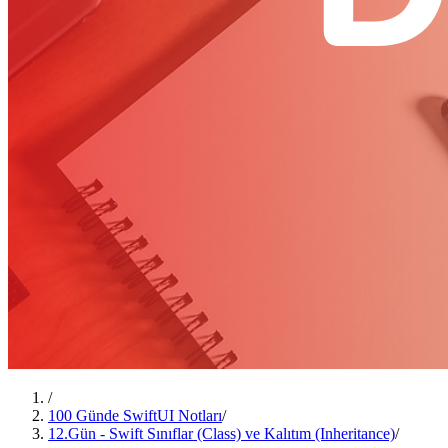
/
100 Günde SwiftUI Notları
/
12.Gün - Swift Sınıflar (Class) ve Kalıtım (Inheritance)
/