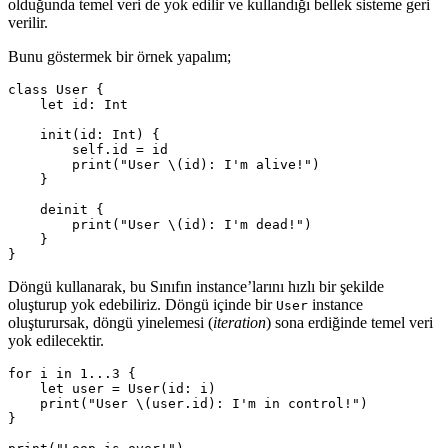
olduğunda temel veri de yok edilir ve kullandığı bellek sisteme geri
verilir.
Bunu göstermek bir örnek yapalım;
class
User
{
let
id
:
Int
init
(
id
:
Int
)
{
self
.
id
=
id
print
(
"User 
\(
id
)
: I'm alive!"
)
}
deinit
{
print
(
"User 
\(
id
)
: I'm dead!"
)
}
}
Döngü kullanarak, bu Sınıfın instance’larını hızlı bir şekilde
oluşturup yok edebiliriz. Döngü içinde bir
instance
User
oluşturursak, döngü yinelemesi (
iteration
) sona erdiğinde temel veri
yok edilecektir.
for
i
in
1.
..
3
{
let
user
=
User
(
id
:
i
)
print
(
"User 
\(
user
.
id
)
: I'm in control!"
)
}