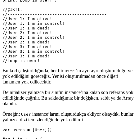
print
(
"Loop is over!"
)
//ÇIKTI:
//----------------------------------------
//User 1: I'm alive!
//User 1: I'm in control!
//User 1: I'm dead!
//User 2: I'm alive!
//User 2: I'm in control!
//User 2: I'm dead!
//User 3: I'm alive!
//User 3: I'm in control!
//User 3: I'm dead!
//Loop is over!
Bu kod çalıştırıldığında, her bir
’ın ayrı ayrı oluşturulduğu ve
user
yok edildiğini göreceğiz. Yenisi oluşturulmadan önce diğeri
tamamen yok edilecektir.
Deinitializer yalnızca bir sınıfın instance’ına kalan son referans yok
edildiğinde çağrılır. Bu sakladığımız bir değişken, sabit ya da Array
olabilir.
Örneğin;
instance’larını oluşturdukça ekliyor olsaydık, bunlar
User
yalnızca dizi temizlendiğinde yok edilirdi.
var
users
=
[
User
]()