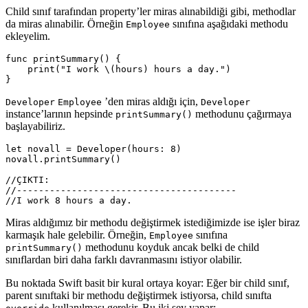
Child sınıf tarafından property’ler miras alınabildiği gibi, methodlar
da miras alınabilir. Örneğin
sınıfına aşağıdaki methodu
Employee
ekleyelim.
func
printSummary
()
{
print
(
"I work 
\(
hours
)
 hours a day."
)
}
’den miras aldığı için,
Developer
Employee
Developer
instance’larının hepsinde
methodunu çağırmaya
printSummary()
başlayabiliriz.
let
novall
=
Developer
(
hours
:
8
)
novall
.
printSummary
()
//ÇIKTI:
//----------------------------------------
//I work 8 hours a day.
Miras aldığımız bir methodu değiştirmek istediğimizde ise işler biraz
karmaşık hale gelebilir. Örneğin,
sınıfına
Employee
methodunu koyduk ancak belki de child
printSummary()
sınıflardan biri daha farklı davranmasını istiyor olabilir.
Bu noktada Swift basit bir kural ortaya koyar: Eğer bir child sınıf,
parent sınıftaki bir methodu değiştirmek istiyorsa, child sınıfta
kullanılması gerekir. Bu iki şey yapar;