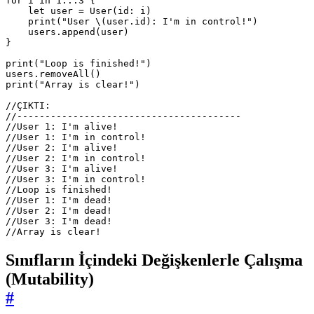
for
i
in
1.
..
3
{
let
user
=
User
(
id
:
i
)
print
(
"User 
\(
user
.
id
)
: I'm in control!"
)
users
.
append
(
user
)
}
print
(
"Loop is finished!"
)
users
.
removeAll
()
print
(
"Array is clear!"
)
//ÇIKTI:
//----------------------------------------
//User 1: I'm alive!
//User 1: I'm in control!
//User 2: I'm alive!
//User 2: I'm in control!
//User 3: I'm alive!
//User 3: I'm in control!
//Loop is finished!
//User 1: I'm dead!
//User 2: I'm dead!
//User 3: I'm dead!
//Array is clear!
Sınıfların İçindeki Değişkenlerle Çalışma
(Mutability)
#