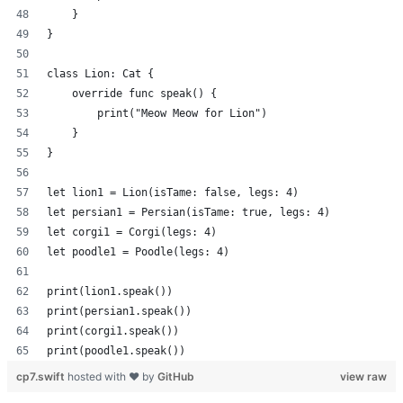
    }
}
class Lion: Cat {
    override func speak() {
        print("Meow Meow for Lion")
    }
}
let lion1 = Lion(isTame: false, legs: 4)
let persian1 = Persian(isTame: true, legs: 4)
let corgi1 = Corgi(legs: 4)
let poodle1 = Poodle(legs: 4)
print(lion1.speak())
print(persian1.speak())
print(corgi1.speak())
print(poodle1.speak())
cp7.swift
hosted with ❤ by
GitHub
view raw