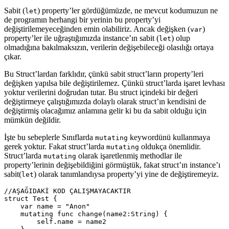
Sabit (
) property’ler gördüğümüzde, ne mevcut kodumuzun ne
let
de programın herhangi bir yerinin bu property’yi
değiştirilemeyeceğinden emin olabiliriz. Ancak değişken (
)
var
property’ler ile uğraştığımızda instance’ın sabit (
) olup
let
olmadığına bakılmaksızın, verilerin değişebileceği olasılığı ortaya
çıkar.
Bu Struct’lardan farklıdır, çünkü sabit struct’ların property’leri
değişken yapılsa bile değiştirilemez. Çünkü struct’larda işaret levhası
yoktur verilerini doğrudan tutar. Bu struct içindeki bir değeri
değiştirmeye çalıştığımızda dolaylı olarak struct’ın kendisini de
değiştirmiş olacağımız anlamına gelir ki bu da sabit olduğu için
mümkün değildir.
İşte bu sebeplerle Sınıflarda
keywordünü kullanmaya
mutating
gerek yoktur. Fakat struct’larda
oldukça önemlidir.
mutating
Struct’larda
olarak işaretlenmiş methodlar ile
mutating
property’lerinin değişebildiğini görmüştük, fakat struct’ın instance’ı
sabit(
) olarak tanımlandıysa property’yi yine de değiştiremeyiz.
let
//AŞAĞIDAKİ KOD ÇALIŞMAYACAKTIR
struct
Test
{
var
name
=
"Anon"
mutating
func
change
(
name2
:
String
)
{
self
.
name
=
name2