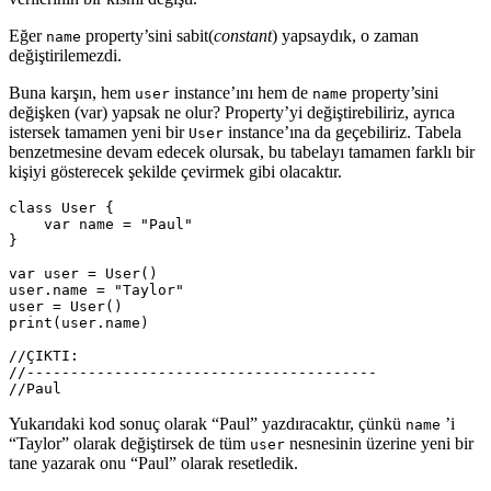
Eğer
property’sini sabit(
constant
) yapsaydık, o zaman
name
değiştirilemezdi.
Buna karşın, hem
instance’ını hem de
property’sini
user
name
değişken (var) yapsak ne olur? Property’yi değiştirebiliriz, ayrıca
istersek tamamen yeni bir
instance’ına da geçebiliriz. Tabela
User
benzetmesine devam edecek olursak, bu tabelayı tamamen farklı bir
kişiyi gösterecek şekilde çevirmek gibi olacaktır.
class
User
{
var
name
=
"Paul"
}
var
user
=
User
()
user
.
name
=
"Taylor"
user
=
User
()
print
(
user
.
name
)
//ÇIKTI:
//----------------------------------------
//Paul
Yukarıdaki kod sonuç olarak “Paul” yazdıracaktır, çünkü
’i
name
“Taylor” olarak değiştirsek de tüm
nesnesinin üzerine yeni bir
user
tane yazarak onu “Paul” olarak resetledik.